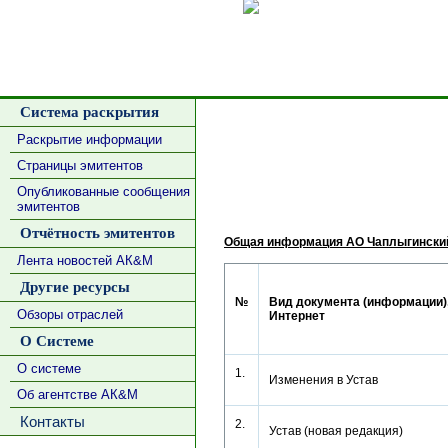
Сделать
Система раскрытия
Раскрытие информации
Страницы эмитентов
Опубликованные сообщения
эмитентов
Отчётность эмитентов
Общая информация АО Чаплыгинский
Лента новостей АК&М
Другие ресурсы
№
Вид документа (информации),
Обзоры отраслей
Интернет
О Системе
О системе
1.
Изменения в Устав
Об агентстве АК&М
Контакты
2.
Устав (новая редакция)