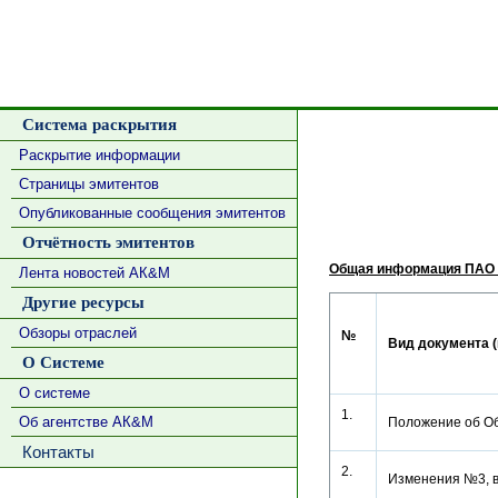
Система раскрытия
Раскрытие информации
Страницы эмитентов
Опубликованные сообщения эмитентов
Отчётность эмитентов
Общая информация ПАО 
Лента новостей АК&М
Другие ресурсы
Обзоры отраслей
№
Вид документа (
О Системе
О системе
1.
Об агентстве АК&М
Положение об О
Контакты
2.
Изменения №3, 