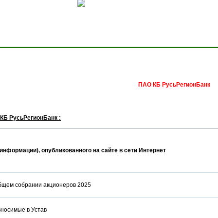
Сделать домашней стра
ПАО КБ РусьРегионБанк
КБ РусьРегионБанк :
информации), опубликованного на сайте в сети Интернет
бщем собрании акционеров 2025
вносимые в Устав