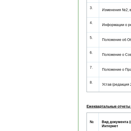
3.
Изменения №2, 
4.
Информации о р
5.
Положение об Об
6.
Положение о Сов
7.
Положение о Пра
8.
Устав (редакция
Ежеквартальные отчеты 
№
Вид документа (
Интернет