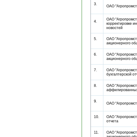
3.
ОАО "Агропромс
ОАО "Агропромст
4.
корректировке и
новостей
5.
ОАО "Агропромст
акционерного о
6.
ОАО "Агропромст
акционерного о
7.
ОАО "Агропромстр
бухгалтерской 
8.
ОАО "Агропромстр
аффилированн
9.
ОАО "Агропромс
10.
ОАО "Агропромстр
отчета
11.
ОАО "Агропромст
акционерного о