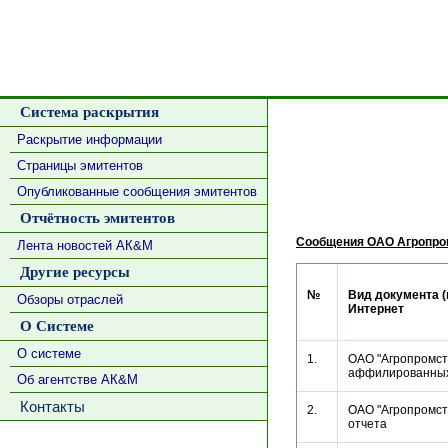
Система раскрытия
Раскрытие информации
Страницы эмитентов
Опубликованные сообщения эмитентов
Отчётность эмитентов
Сообщения ОАО Агропро
Лента новостей АК&М
Другие ресурсы
№
Вид документа (
Обзоры отраслей
Интернет
О Системе
О системе
1.
ОАО "Агропромстр
аффилированн
Об агентстве АК&М
Контакты
2.
ОАО "Агропромстр
отчета