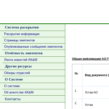
Система раскрытия
Раскрытие информации
Страницы эмитентов
Опубликованные сообщения эмитентов
Отчётность эмитентов
Общая информация АО Г
Лента новостей АК&М
Другие ресурсы
Обзоры отраслей
№
Вид документа (
О Системе
О системе
1.
Об агентстве АК&М
Устав АО
Контакты
2.
Устав