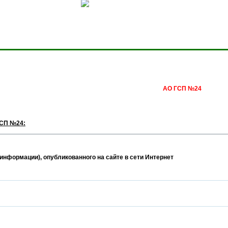
Сделать домашней стра
АО ГСП №24
СП №24:
информации), опубликованного на сайте в сети Интернет