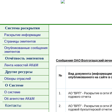
Сделать
Система раскрытия
Раскрытие информации
Страницы эмитентов
Опубликованные сообщения
эмитентов
Отчётность эмитентов
Сообщения ОАО Волгоградский речно
Лента новостей АК&М
Другие ресурсы
Вид документа (информации)
№
опубликованного на сайте в 
Обзоры отраслей
О Системе
О системе
1.
АО "ВРП" - Раскрытие в сети 
годового отчета
Об агентстве АК&М
Контакты
2.
АО "ВРП" - Раскрытие в сети 
годовой бухгалтерской отче