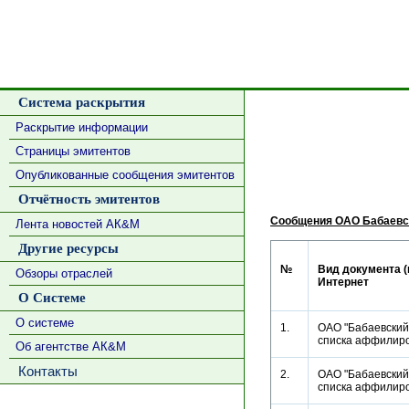
Система раскрытия
Раскрытие информации
Страницы эмитентов
Опубликованные сообщения эмитентов
Отчётность эмитентов
Сообщения ОАО Бабаевс
Лента новостей АК&М
Другие ресурсы
№
Вид документа (
Обзоры отраслей
Интернет
О Системе
О системе
1.
ОАО "Бабаевский
списка аффили
Об агентстве АК&М
Контакты
2.
ОАО "Бабаевский
списка аффили