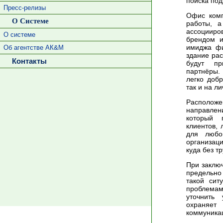
поиска по
Пресс-релизы
Офис комп
О Системе
работы, а
ассоцииро
О системе
брендом и
имиджа фи
Об агентстве АК&М
здание рас
Контакты
будут пр
партнёры.
легко доб
так и на л
Располож
направлен
который 
клиентов,
для любо
организац
куда без т
При заклю
предельно
такой сит
проблемам
уточнить
охраняет
коммуникац