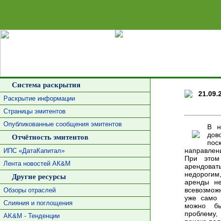
Сделать 
Система раскрытия
21.09.
Раскрытие информации
Страницы эмитентов
Опубликованные сообщения эмитентов
В н
дов
Отчётность эмитентов
пос
направлен
ИПС «ДатаКапитал»
При этом
Лента новостей АК&М
арендоват
недорогим
Другие ресурсы
аренды не
всевозмож
Обзоры отраслей
уже само 
Слияния и поглощения
можно бы
проблему,
AK&M - Тенденции