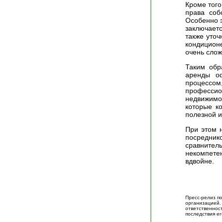
Кроме того
права соб
Особенно э
заключае
также уточ
кондиционе
очень слож
Таким обр
аренды оф
процесс
професси
недвижимо
которые к
полезной 
При этом н
посредник
сравнител
некомпет
вдвойне.
Пресс-релиз п
организацие
ответственно
последствия ег