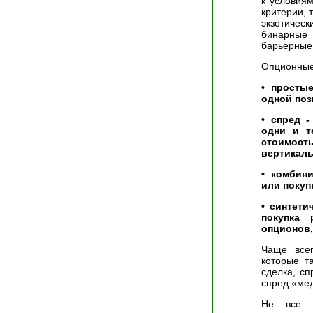
к условия
критерии, 
экзотичес
бинарные
барьерные
Опционные 
• просты
одной поз
• спред 
одни и т
стоимос
вертикал
• комбин
или покуп
• синтети
покупка
опционов, 
Чаще всег
которые т
сделка, с
спред «мед
Не все б