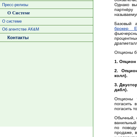
Однако вы
Пресс-релизы
партнёру
О Системе
называему
О системе
Базовый а
брокер E
Об агентстве АК&М
фьючерсные
Контакты
процентн
драгметал
Опционы б
1. Опцион 
2. Опцио
колл).
3. Двусто
дабл).
Опционы 
погасить 
погасить т
Обычный, 
ванильный
по поводу
продаже, в