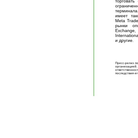
торговать
огранич
терминала
имеет так
Meta Trad
рынки оп
Exchange,
Internation
и другие.
Пресс-релиз п
организацие
ответственно
последствия ег