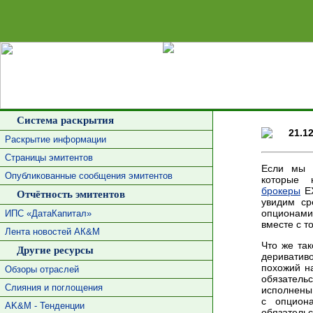
Сделать 
Система раскрытия
21.1
Раскрытие информации
Страницы эмитентов
Если мы 
Опубликованные сообщения эмитентов
которые 
брокеры
EX
Отчётность эмитентов
увидим ср
опционами
ИПС «ДатаКапитал»
вместе с т
Лента новостей АК&М
Что же та
Другие ресурсы
дериватив
похожий н
Обзоры отраслей
обязател
Слияния и поглощения
исполнены 
с опцион
AK&M - Тенденции
обязатель