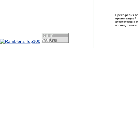
Пресс-релиз п
организацие
ответственно
последствия ег