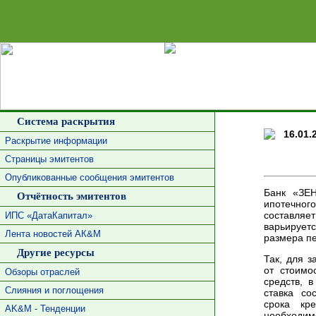
Сделать 
Система раскрытия
16.01.
Раскрытие информации
Страницы эмитентов
Опубликованные сообщения эмитентов
Банк «ЗЕ
Отчётность эмитентов
ипотечног
составляет
ИПС «ДатаКапитал»
варьирует
Лента новостей АК&М
размера п
Другие ресурсы
Так, для 
от стоимо
Обзоры отраслей
средств, 
Слияния и поглощения
ставка со
срока кр
AK&M - Тенденции
необходи