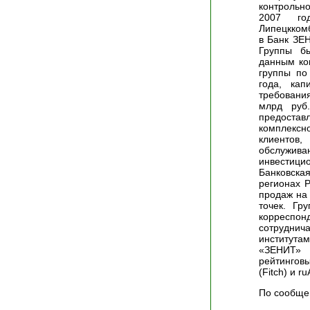
контрольн
2007 го
Липецкком
в Банк ЗЕН
Группы бы
данным ко
группы по
года, кап
требования
млрд руб
предостав
комплекс
клиентов,
обслужив
инвестици
Банковск
регионах 
продаж на
точек. Гр
корреспо
сотруднич
институт
«ЗЕНИТ»
рейтингов
(Fitch) и r
По сообще