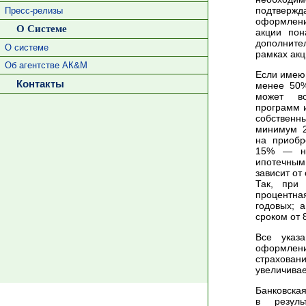
подтвер
Пресс-релизы
оформлени
О Системе
акции пон
дополнит
О системе
рамках акц
Об агентстве АК&М
Если имею
Контакты
менее 50%
может во
программ и
собствен
минимум 2
на приобр
15% — на
ипотечным
зависит от
Так, при
процентная
годовых; 
сроком от 
Все указ
оформлен
страхован
увеличивае
Банковская
в резуль