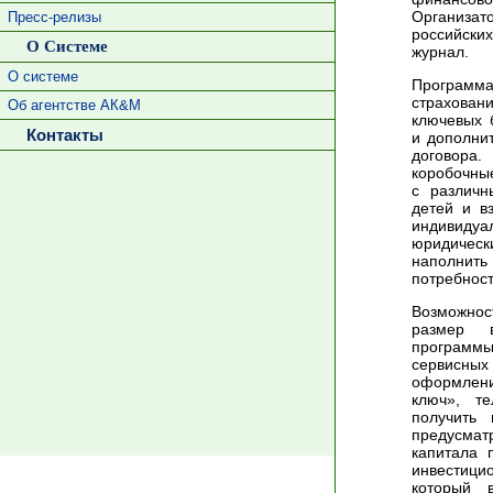
Организа
Пресс-релизы
российски
О Системе
журнал.
О системе
Программа
страхован
Об агентстве АК&М
ключевых 
Контакты
и дополни
договора.
коробочны
с различн
детей и в
индивидуа
юридическ
наполни
потребнос
Возможнос
размер в
программы
сервисны
оформлени
ключ», те
получить 
предусма
капитала 
инвестиц
который 