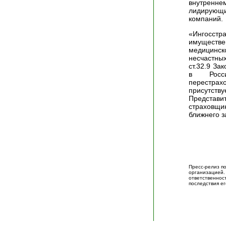
внутренн
лидирующи
компаний.
«Ингосстр
имуществ
медицинс
несчастны
ст.32.9 За
в Росс
перестра
присутст
Предста
страховщ
ближнего з
Пресс-релиз п
организаци
ответственно
последствия ег