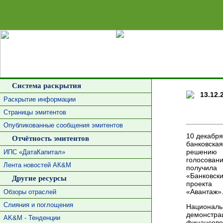
Сделать 
Система раскрытия
13.12.
Раскрытие информации
Страницы эмитентов
Опубликованные сообщения эмитентов
10 декабря
Отчётность эмитентов
банковск
решению 
ИПС «ДатаКапитал»
голосова
Лента новостей АК&М
получил
«Банковск
Другие ресурсы
проекта 
«Авантаж»
Обзоры отраслей
Слияния и поглощения
Национа
демонстра
AK&M - Тенденции
финансово