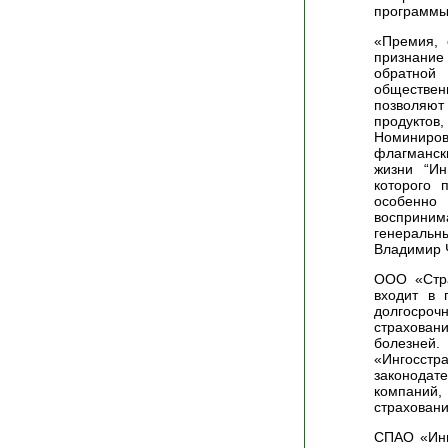
программ
«Премия, 
признание
обратной 
обществе
позволяю
продукто
Номиниро
флагманск
жизни “Ин
которого 
особенно
восприни
генераль
Владимир 
ООО «Стра
входит в 
долгосро
страховани
болезней
«Ингосст
законода
компаний,
страховани
СПАО «Инг