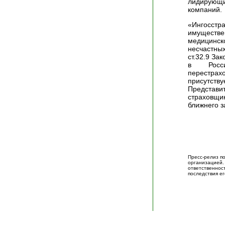
лидирующи
компаний.
«Ингосстр
имуществ
медицинс
несчастны
ст.32.9 За
в Росс
перестра
присутст
Предста
страховщ
ближнего з
Пресс-релиз п
организацие
ответственно
последствия ег