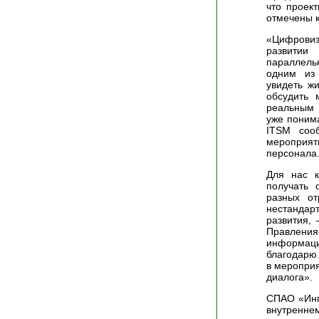
что проек
отмечены к
«Цифрови
развитии
параллель
одним из
увидеть ж
обсудить 
реальным 
уже понима
ITSM соо
мероприя
персонала
Для нас к
получать 
разных от
нестанда
развития,
Правлени
информац
благодарю 
в меропри
диалога».
СПАО «Инг
внутренн