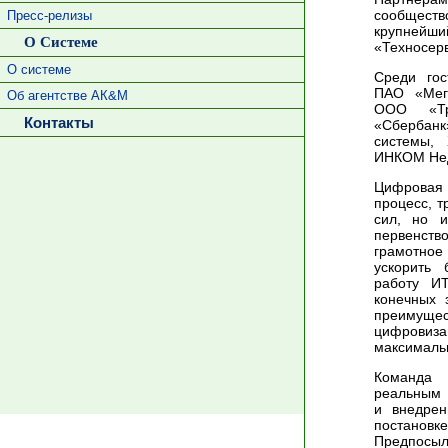
сообществ
Пресс-релизы
крупнейш
О Системе
«Техносер
О системе
Среди гос
ПАО «Мега
Об агентстве АК&М
ООО «Тра
Контакты
«Сбербан
системы, 
ИНКОМ Нед
Цифровая 
процесс, т
сил, но и
первенств
грамотно
ускорить 
работу И
конечных 
преимуще
цифровиз
максимальн
Команда 
реальным 
и внедрен
постановк
Предпосыл