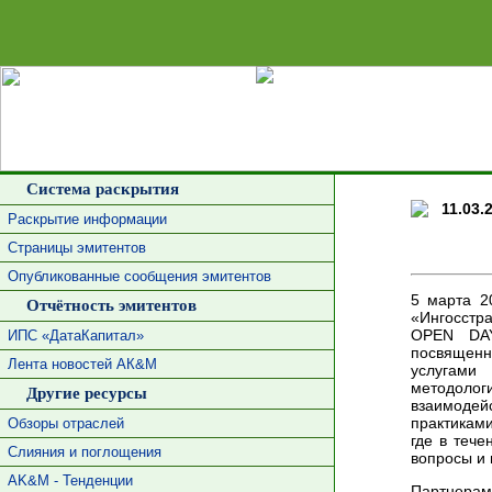
Сделать 
Система раскрытия
11.03.
Раскрытие информации
Страницы эмитентов
Опубликованные сообщения эмитентов
5 марта 2
Отчётность эмитентов
«Ингосстр
OPEN DAY
ИПС «ДатаКапитал»
посвящен
Лента новостей АК&М
услугами
методоло
Другие ресурсы
взаимодей
практиками
Обзоры отраслей
где в теч
Слияния и поглощения
вопросы и 
AK&M - Тенденции
Партнера