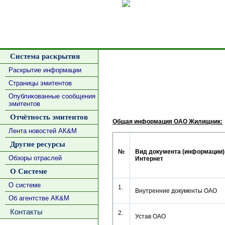
Сделать
Система раскрытия
Раскрытие информации
Страницы эмитентов
Опубликованные сообщения
эмитентов
Отчётность эмитентов
Общая информация ОАО Жилищник:
Лента новостей АК&М
Другие ресурсы
№
Вид документа (информации),
Обзоры отраслей
Интернет
О Системе
О системе
1.
Внутренние документы ОАО
Об агентстве АК&М
Контакты
2.
Устав ОАО